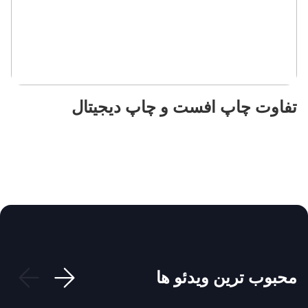
تفاوت چاپ افست و چاپ دیجیتال
ایده بین
پروژه چسب غفاری
محبوب ترین ویدئو ها
پروه روغن موتور ایرانول
پروژه ایساکو