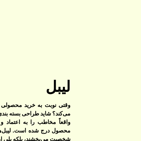
حه اصلی
ایده بین
پروژه چسب غفاری
پروه روغن موتور ایرا
نه کارها
لیبل
پروژه ایساکو
پروژه شرکت ملی پس
گ
وقتی نوبت به خرید محصولی 
اره ما
می‌کند؟ شاید طراحی بسته‌ بندی 
واقعاً مخاطب را به اعتماد 
س با ما
محصول درج شده است. لیبل‌ها ق
شخصیت می‌بخشند، بلکه پلی ارتب