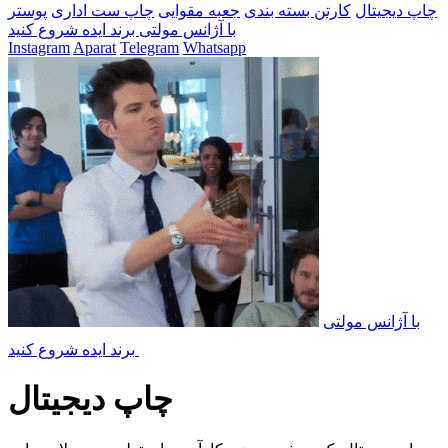
چاپ دیجیتال
کارتن بسته بندی
جعبه مقوایی
چاپ ست اداری
پوستر
با آژانس مولتی برند ایده شروع کنید
Instagram
Aparat
Telegram
Whatsapp
با آژانس مولتی
برند ایده شروع کنید
چاپ
دیجیتال