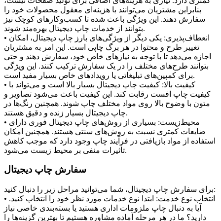
کمتری دارد. نیازی به هزینه‌های اضافی برای تولید صفحات نیست،
بنابراین مشتریان می‌توانند با هزینه‌ای معقول محصولات خود را
سفارش دهند. این ویژگی باعث شده تا کسب‌وکارهای کوچک نیز
بتوانند از خدمات چاپ دیجیتال بهره‌مند شوند.
• انعطاف‌پذیری: یکی دیگر از ویژگی‌های بارز چاپ دیجیتال، امکان
تغییر طرح و محتوا در هر برگ چاپی است. این امر به مشتریان
اجازه می‌دهد تا با توجه به نیازهای خاص خود، سفارش دهند و حتی
بتوانند طرح‌های مختلف را در یک سفارش ترکیب کنند. این ویژگی
برای کمپین‌های تبلیغاتی یا رویدادهای خاص بسیار مفید است.
• کیفیت بالا: کیفیت چاپ دیجیتال بسیار بالا است و می‌تواند با
کیفیت چاپ افست رقابت کند. این کیفیت باعث می‌شود تصاویر و
متون با وضوح بالا روی مواد مختلف چاپ شوند. همچنین رنگ‌ها در
چاپ دیجیتال بسیار زنده و دقیق هستند.
• محیط‌زیست: بسیاری از روش‌های چاپ دیجیتال فوری دارای
ضایعات کمتری نسبت به روش‌های سنتی هستند. همچنین امکان
استفاده از مواد بازیافتی در فرآیند چاپ وجود دارد که موجب کاهش
تأثیرات منفی بر محیط زیست می‌شود.
سفارش چاپ دیجیتال
برای سفارش چاپ دیجیتال، شما می‌توانید مراحل زیر را دنبال کنید:
• انتخاب نوع خدمت: ابتدا نوع خدمات مورد نظر خود را انتخاب کنید.
آیا به دنبال چاپ ملزومات اداری هستید یا بسته‌بندی خاصی نیاز
دارید؟ ما در هر مرحله آماده مشاوره هستیم تا بهترین گزینه‌ها را