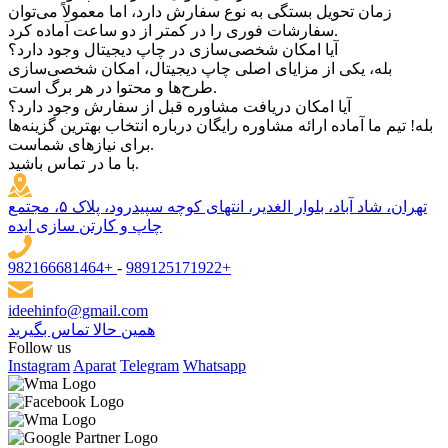
زمان تحویل بستگی به نوع سفارش دارد، اما معمولاً می‌توان
سفارشات فوری را در کمتر از دو ساعت آماده کرد.
آیا امکان شخصی‌سازی در چاپ دیجیتال وجود دارد؟
بله، یکی از مزایای اصلی چاپ دیجیتال، امکان شخصی‌سازی
طرح‌ها و محتوا در هر برگ است.
آیا امکان دریافت مشاوره قبل از سفارش وجود دارد؟
بله! تیم ما آماده ارائه مشاوره رایگان درباره انتخاب بهترین گزینه‌ها
برای نیازهای شماست.
با ما در تماس باشید.
تهران، شاد آباد، بلوار الغدیر، انتهای کوچه سپیدرود، پلاک ۵، مجتمع
چاپ و کارتن سازی ایده
982166681464+
-
989125171922+
ideehinfo@gmail.com
همین حالا تماس بگیرید
Follow us
Instagram
Aparat
Telegram
Whatsapp