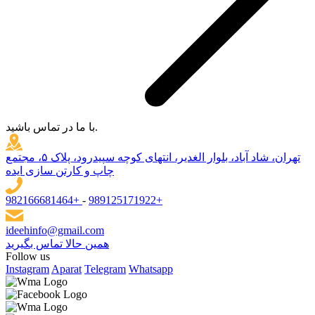
با ما در تماس باشید.
تهران، شاد آباد، بلوار الغدیر، انتهای کوچه سپیدرود، پلاک ۵، مجتمع
چاپ و کارتن سازی ایده
982166681464+
-
989125171922+
ideehinfo@gmail.com
همین حالا تماس بگیرید
Follow us
Instagram
Aparat
Telegram
Whatsapp