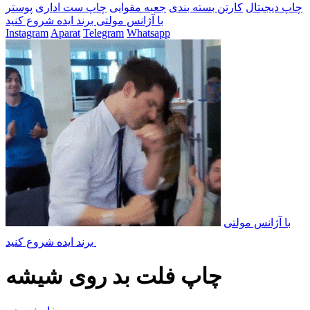
چاپ دیجیتال
کارتن بسته بندی
جعبه مقوایی
چاپ ست اداری
پوستر
با آژانس مولتی برند ایده شروع کنید
Instagram
Aparat
Telegram
Whatsapp
با آژانس مولتی
برند ایده شروع کنید
چاپ فلت بد روی شیشه