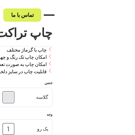
تماس با ما
چاپ تراکت
چاپ با گرماژ مختلف
حه اصلی
امکان چاپ تک رنگ و چها
ایده بین
امکان چاپ به صورت تعداد
پروژه چسب غفاری
قابلیت چاپ در سایز دلخو
پروه روغن موتور ایرا
نه کارها
پروژه ایساکو
جنس
پروژه شرکت ملی پس
گ
گلاسه
اره ما
وجه
س با ما
یک رو