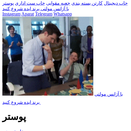
چاپ دیجیتال
کارتن بسته بندی
جعبه مقوایی
چاپ ست اداری
پوستر
با آژانس مولتی برند ایده شروع کنید
Instagram
Aparat
Telegram
Whatsapp
با آژانس مولتی
برند ایده شروع کنید
پوستر