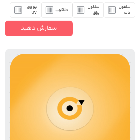
سلفون
سلفون
یو وی
طلاکوب
مات
براق
UV
سفارش دهید