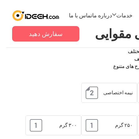
خدمات
درباره ما
تماس با ما
مقوایی
سفارش دهید
مختلف
لف
خدمات
ح های متنوع
چاپ دیجیتال
نول
کارتن بسته بندی
جعبه مقوایی
ت ایران
چاپ ست اداری
نیمه اختصاصی
پوستر
۲۵۰ گرم
۳۰۰ گرم