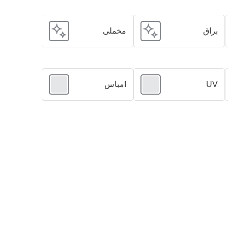
براق
مخملی
UV
امباس