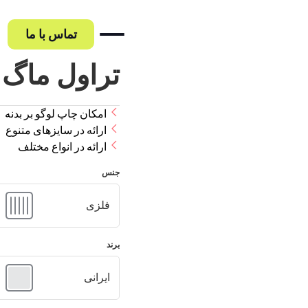
تماس با ما
تراول ماگ
امکان چاپ لوگو بر بدنه
حه اصلی
ارائه در سایزهای متنوع
ایده بین
ارائه در انواع مختلف
پروژه چسب غفاری
پروه روغن موتور ایرا
نه کارها
جنس
پروژه ایساکو
پروژه شرکت ملی پس
فلزی
گ
اره ما
برند
ایرانی
س با ما