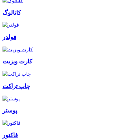
کاتالوگ
فولدر
کارت ویزیت
چاپ تراکت
پوستر
فاکتور