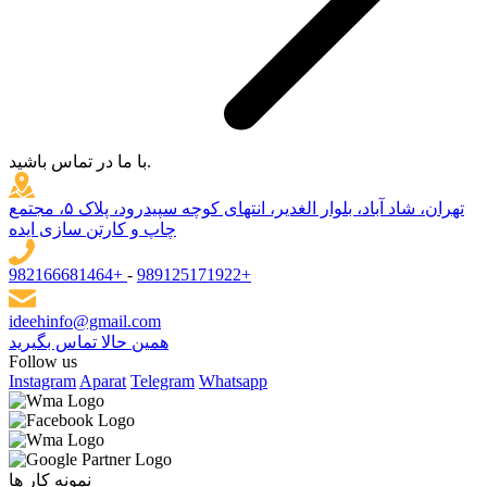
با ما در تماس باشید.
تهران، شاد آباد، بلوار الغدیر، انتهای کوچه سپیدرود، پلاک ۵، مجتمع
چاپ و کارتن سازی ایده
982166681464+
-
989125171922+
ideehinfo@gmail.com
همین حالا تماس بگیرید
Follow us
Instagram
Aparat
Telegram
Whatsapp
نمونه کار ها