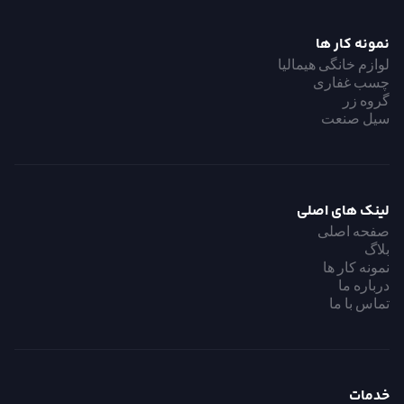
پروژه شرکت ملی پست ایران
نمونه کار ها
لوازم خانگی هیمالیا
چسب غفاری
گروه زر
سیل صنعت
خدمات
چاپ دیجیتال
لینک های اصلی
کارتن بسته بندی
صفحه اصلی
جعبه مقوایی
بلاگ
نمونه کار ها
چاپ ست اداری
درباره ما
پوستر
تماس با ما
خدمات
با آژانس مولتی برند ایده شروع کنید