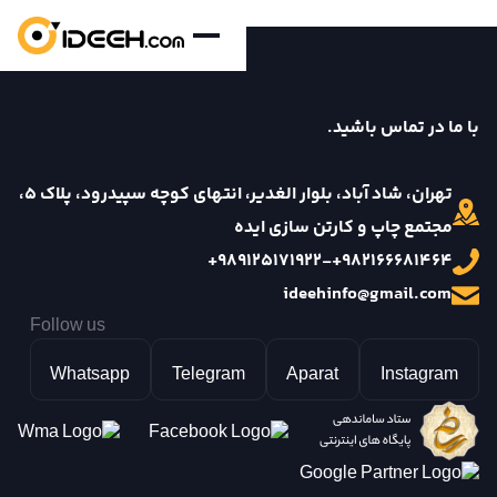
archive.php
صفحه اصلی
با ما در تماس باشید.
نمونه کارها
تهران، شاد آباد، بلوار الغدیر، انتهای کوچه سپیدرود، پلاک ۵،
بلاگ
مجتمع چاپ و کارتن سازی ایده
درباره ما
989125171922+
-
982166681464+
تماس با ما
ideehinfo@gmail.com
Follow us
Whatsapp
Telegram
Aparat
Instagram
ایده بین
پروژه چسب غفاری
پروه روغن موتور ایرانول
پروژه ایساکو