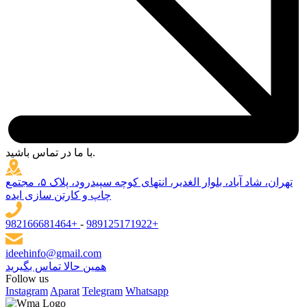
با ما در تماس باشید.
تهران، شاد آباد، بلوار الغدیر، انتهای کوچه سپیدرود، پلاک ۵، مجتمع
چاپ و کارتن سازی ایده
982166681464+
-
989125171922+
ideehinfo@gmail.com
همین حالا تماس بگیرید
Follow us
Instagram
Aparat
Telegram
Whatsapp